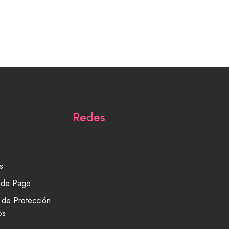
Redes
s
 de Pago
a de Protección
os