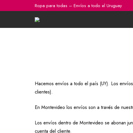
Ir
Ropa para todas – Envíos a todo el Uruguay
al
contenido
Hacemos envíos a todo el país (UY). Los envíos 
clientes).
En Montevideo los envíos son a través de nuestr
Los envíos dentro de Montevideo se abonan junto
cuenta del cliente.