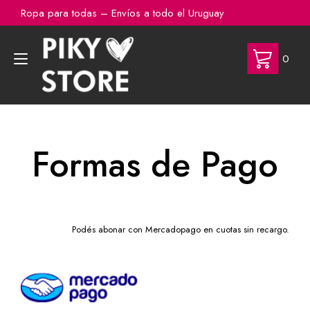
Ir
Ropa para todas – Envíos a todo el Uruguay
al
contenido
Alternar
0
navegación
Formas de Pago
Podés abonar con Mercadopago en cuotas sin recargo.