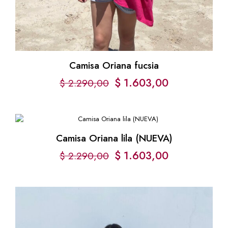
Camisa Oriana fucsia
El
El
$
1.603,00
$
2.290,00
precio
precio
original
actual
era:
es:
Camisa Oriana lila (NUEVA)
$ 2.290,00.
$ 1.603,00.
El
El
$
1.603,00
$
2.290,00
precio
precio
original
actual
era:
es:
$ 2.290,00.
$ 1.603,00.