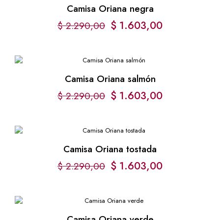
Camisa Oriana negra
El
El
$
1.603,00
$
2.290,00
precio
precio
original
actual
era:
es:
Camisa Oriana salmón
$ 2.290,00.
$ 1.603,00.
El
El
$
1.603,00
$
2.290,00
precio
precio
original
actual
era:
es:
Camisa Oriana tostada
$ 2.290,00.
$ 1.603,00.
El
El
$
1.603,00
$
2.290,00
precio
precio
original
actual
era:
es:
Camisa Oriana verde