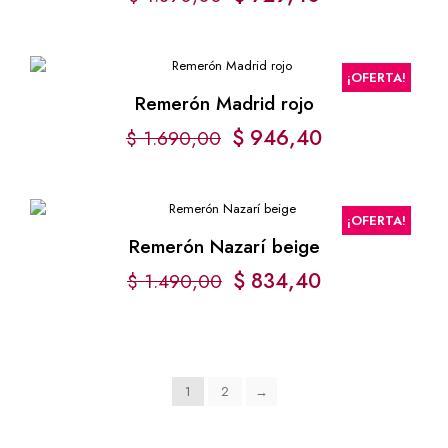
¡OFERTA!
Remerón Madrid rojo
$
946,40
$
1.690,00
¡OFERTA!
Remerón Nazarí beige
$
834,40
$
1.490,00
1
2
→