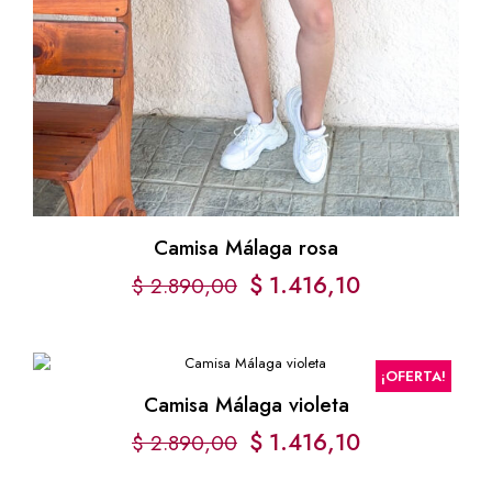
Camisa Málaga rosa
El
El
$
1.416,10
$
2.890,00
precio
precio
original
actual
¡OFERTA!
era:
es:
Camisa Málaga violeta
$ 2.890,00.
$ 1.416,10.
El
El
$
1.416,10
$
2.890,00
precio
precio