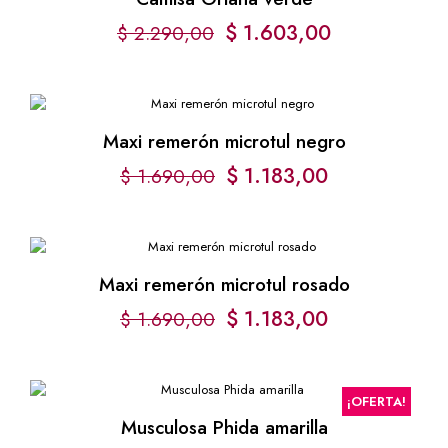
$ 2.290,00.
$ 1.603,00.
El
El
$
1.603,00
$
2.290,00
precio
precio
original
actual
era:
es:
Maxi remerón microtul negro
$ 2.290,00.
$ 1.603,00.
$
1.183,00
$
1.690,00
Maxi remerón microtul rosado
El
El
$
1.183,00
$
1.690,00
precio
precio
original
actual
¡OFERTA!
era:
es:
Musculosa Phida amarilla
$ 1.690,00.
$ 1.183,00.