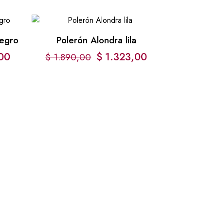
negro
Polerón Alondra lila
00
$
1.323,00
$
1.890,00