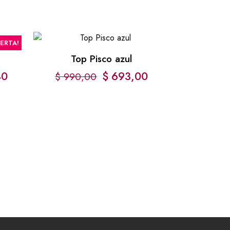
FERTA!
Top Pisco azul
40
$
693,00
$
990,00