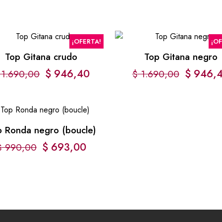
¡OFERTA!
¡O
Top Gitana crudo
Top Gitana negro
$
946,40
$
946,
1.690,00
$
1.690,00
p Ronda negro (boucle)
$
693,00
$
990,00