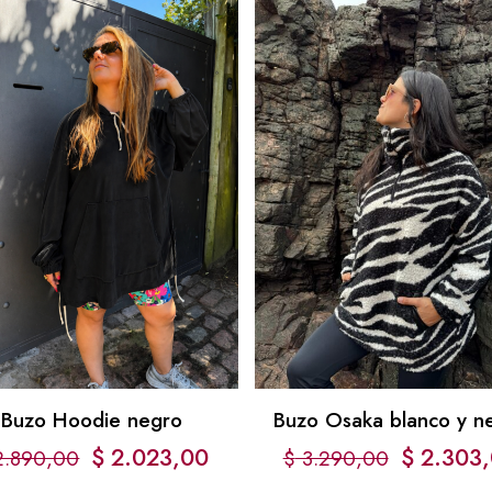
Buzo Hoodie negro
Buzo Osaka blanco y n
$
2.023,00
$
2.303,
.890,00
$
3.290,00