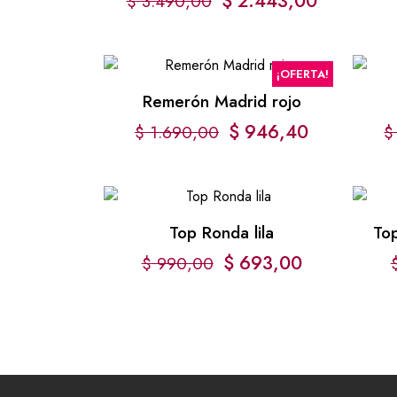
$
2.443,00
$
3.490,00
¡OFERTA!
Remerón Madrid rojo
$
946,40
$
1.690,00
$
Top Ronda lila
To
$
693,00
$
990,00