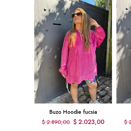
Buzo Hoodie fucsia
$
2.023,00
$
2.890,00
$
2