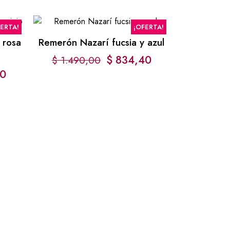
FERTA!
¡OFERTA!
 rosa
Remerón Nazarí fucsia y azul
$
834,40
$
1.490,00
0