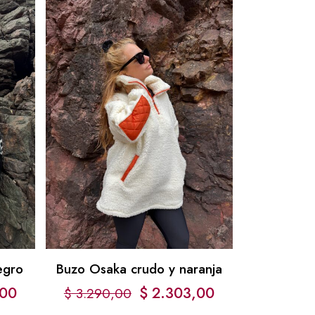
egro
Buzo Osaka crudo y naranja
00
$
2.303,00
$
3.290,00