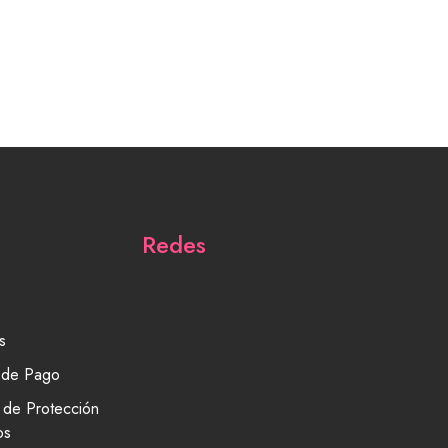
Redes
s
 de Pago
a de Protección
os