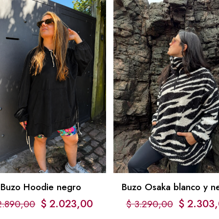
Buzo Hoodie negro
Buzo Osaka blanco y n
$
2.023,00
$
2.303,
.890,00
$
3.290,00