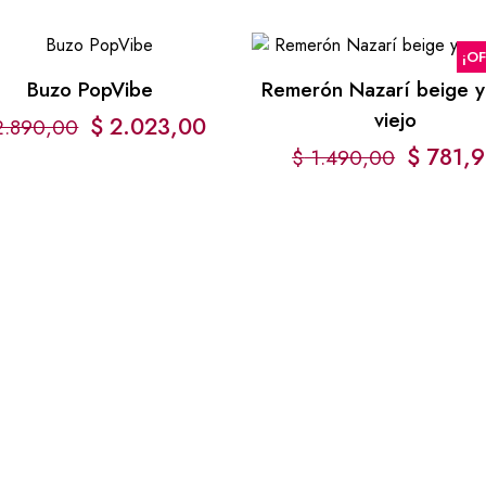
¡O
Buzo PopVibe
Remerón Nazarí beige y
viejo
$
2.023,00
.890,00
$
781,9
$
1.490,00