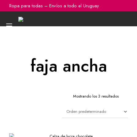
Ir
Ropa para todas – Envíos a todo el Uruguay
al
contenido
Alternar
navegación
faja ancha
Mostrando los 3 resultados