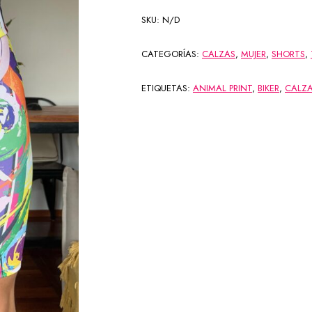
SKU:
N/D
CATEGORÍAS:
CALZAS
,
MUJER
,
SHORTS
,
ETIQUETAS:
ANIMAL PRINT
,
BIKER
,
CALZ