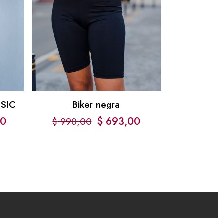
SSIC
Biker negra
40
$
693,00
$
990,00