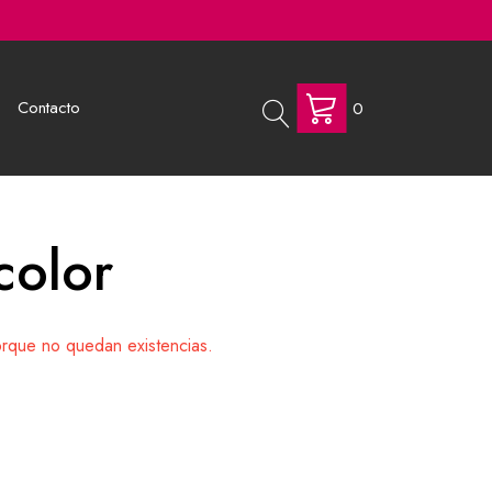
Contacto
0
color
orque no quedan existencias.