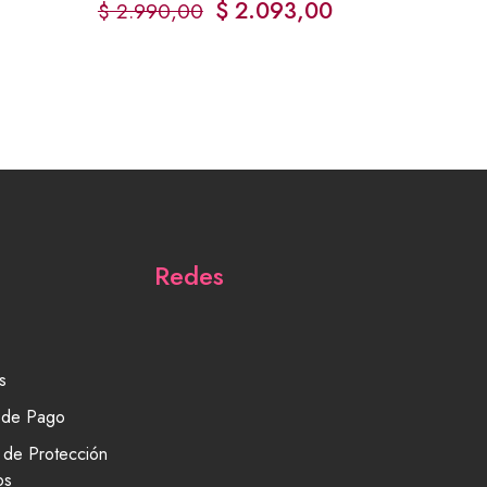
$
2.093,00
$
2.990,00
Redes
s
 de Pago
a de Protección
os