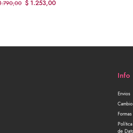
$
1.253,00
1.790,00
Info
Envios
Cambio
Formas
Polític
de Dat