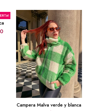
FERTA!
ca
40
Campera Malva verde y blanca