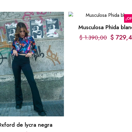
¡O
Musculosa Phida blan
$
729,
$
1.390,00
xford de lycra negra