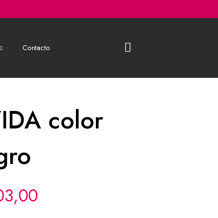
Contacto
IDA color
gro
03,00