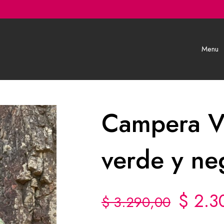
Menu
Campera V
verde y ne
$
2.3
$
3.290,00