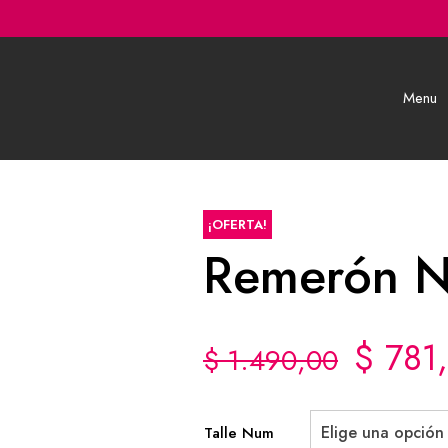
Menu
¡OFERTA!
Remerón N
$
781
$
1.490,00
Elige una opción
Talle Num