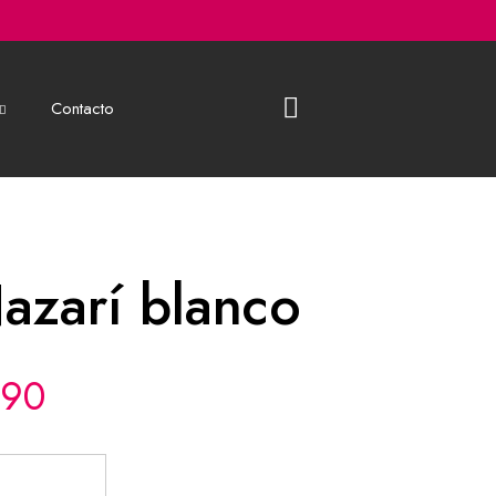
Contacto
azarí blanco
,90