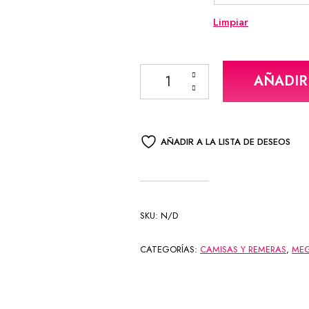
Limpiar
Remerón Nazarí blanco cantidad
AÑADIR
AÑADIR A LA LISTA DE DESEOS
SKU:
N/D
CATEGORÍAS:
CAMISAS Y REMERAS
,
MEG