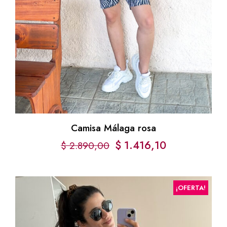
Camisa Málaga rosa
El
El
$
1.416,10
$
2.890,00
precio
precio
original
actual
¡OFERTA!
era:
es:
$ 2.890,00.
$ 1.416,10.