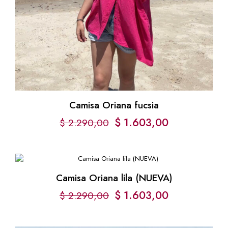
Camisa Oriana fucsia
El
El
$
1.603,00
$
2.290,00
precio
precio
original
actual
era:
es:
Camisa Oriana lila (NUEVA)
$ 2.290,00.
$ 1.603,00.
El
El
$
1.603,00
$
2.290,00
precio
precio
original
actual