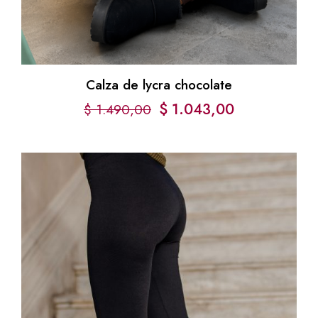
Calza de lycra chocolate
$
1.043,00
$
1.490,00