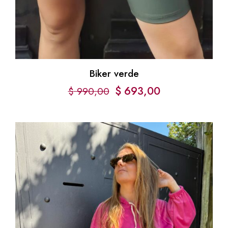
Biker verde
$
693,00
$
990,00