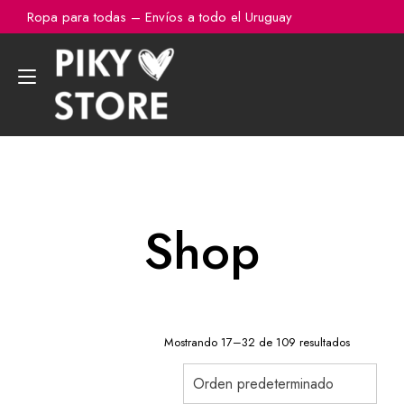
Ir
Ropa para todas – Envíos a todo el Uruguay
al
contenido
Alternar
navegación
Shop
Mostrando 17–32 de 109 resultados
Orden predeterminado