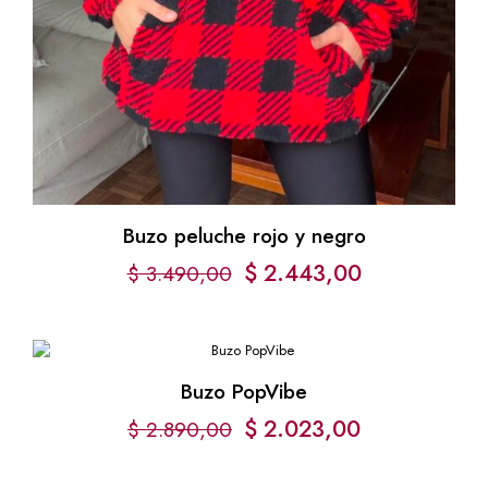
Buzo peluche rojo y negro
$
2.443,00
$
3.490,00
Buzo PopVibe
$
2.023,00
$
2.890,00