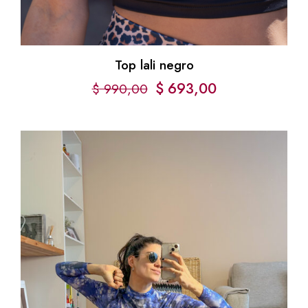
Top lali negro
$
693,00
$
990,00