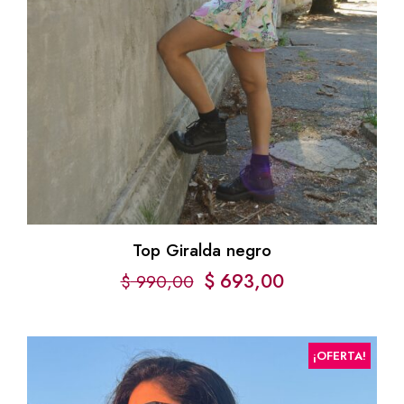
Top Giralda negro
$
693,00
$
990,00
¡OFERTA!