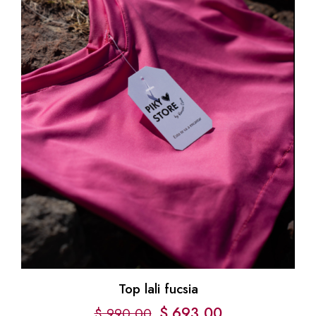
Top lali fucsia
$
693,00
$
990,00