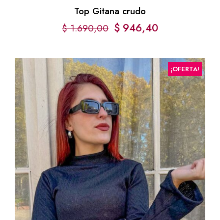
Top Gitana crudo
$
946,40
$
1.690,00
¡OFERTA!