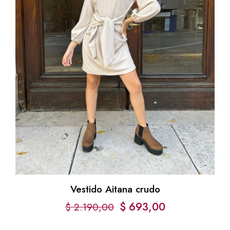
Vestido Aitana crudo
$
693,00
$
2.190,00