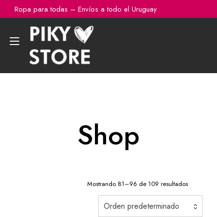
Ir
Ropa para todas – Envíos a todo el Uruguay
al
contenido
Alternar
navegación
Shop
Mostrando 81–96 de 109 resultados
Orden predeterminado