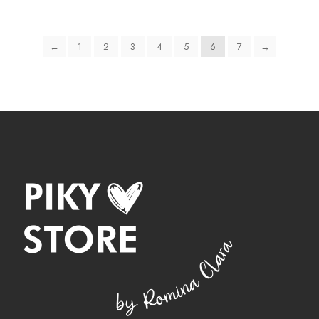
←
1
2
3
4
5
6
7
→