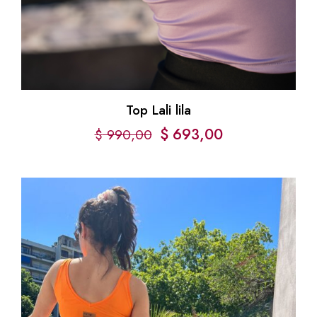
Top Lali lila
$
693,00
$
990,00