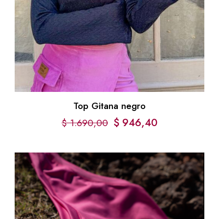
Top Gitana negro
$
946,40
$
1.690,00