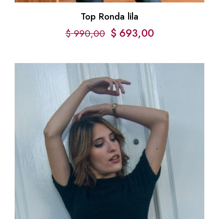
Top Ronda lila
$
693,00
$
990,00