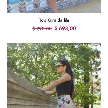
Top Giralda lila
$
693,00
$
990,00