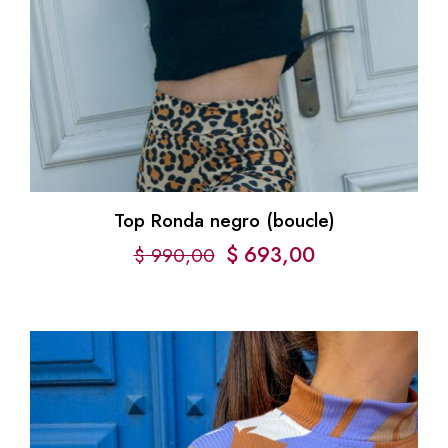
Top Ronda negro (boucle)
$
693,00
$
990,00