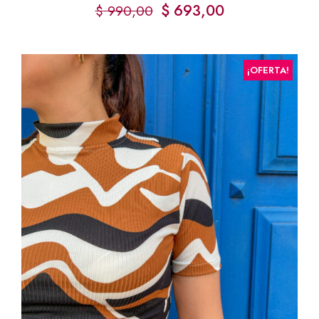
$
693,00
$
990,00
¡OFERTA!