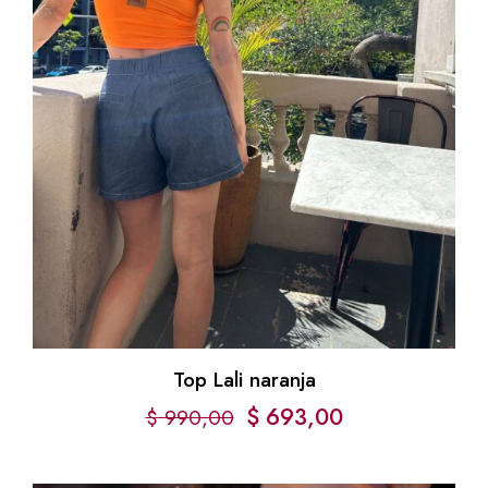
Top Lali naranja
$
693,00
$
990,00