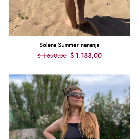
Solera Summer naranja
$
1.183,00
$
1.690,00