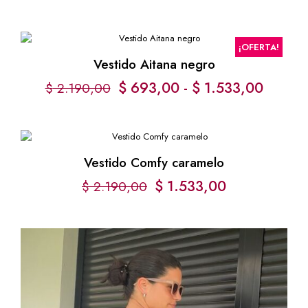
¡OFERTA!
Vestido Aitana negro
Rango
$
693,00
-
$
1.533,00
$
2.190,00
de
precios
desde
Vestido Comfy caramelo
$ 693
$
1.533,00
$
2.190,00
hasta
$ 1.53