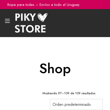
Ir
Ropa para todas – Envíos a todo el Uruguay
al
contenido
Alternar
navegación
Shop
Mostrando 97–109 de 109 resultados
Orden predeterminado