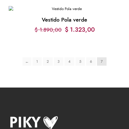
Vestido Pola verde
$
1.323,00
$
1.890,00
←
1
2
3
4
5
6
7